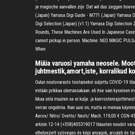
je magische aanvallen zijn. Dat wil dus zeggen hoev
(Japan) Yamasa Digi Guide - M771 (Japan) Yamasa Di
Digi Selection (Japan) (v1.1) Yamasa Digi Selection
Rounds, These Machines Are Used In Japanese Casino
cannot pickup in person. Machine: NEO MAGIC PU
When
Müüa varuosi yamaha neosele. Mootori
juhtmestik,amort,iste, korralikud k
Oulun noutovarasto toistaiseksi suljettu COVID-19 tila
mitään prikkaa olemassakaan. eli itse sain kyseisen meno
liikaa siitä muuten se ei kulje. ja kierrostenrajottimes
verran ongelmia. Ihan uusi on, mutta ei meinaa käynnis
Aerox/ Nitro/ Ovetto/ Neo's/ Mach. 119,00 € CGN-45
arkisin 12-14 (+358)405319017 tilausten noudot varas
elhelyezett szöveges és képi anyagok, arculati és tar