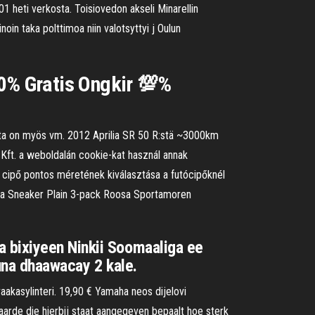
 heti verkosta. Toisiovedon akseli Minarellin
noin taka polttimoa niin valotsyttyi j Oulun
 0% Gratis Ongkir 💯%
usta on myös vm. 2012 Aprilia SR 50 R:stä ~3000km
 Kft. a weboldalán cookie-kat használ annak
A cipő pontos méretének kiválasztása a futócipőknél
Puma Sneaker Plain 3-pack Roosa Sportamoren
a bixiyeen Ninkii Soomaaliga ee
una dhaawacay 2 kale.
kasylinteri. 19,90 € Yamaha neos dijelovi
waarde die hierbij staat aangegeven bepaalt hoe sterk