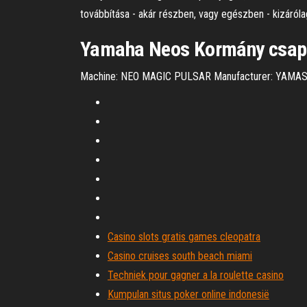
továbbítása - akár részben, vagy egészben - kizáróla
Yamaha Neos Kormány csapág
Machine: NEO MAGIC PULSAR Manufacturer: YAMAS
Casino slots gratis games cleopatra
Casino cruises south beach miami
Techniek pour gagner a la roulette casino
Kumpulan situs poker online indonesië