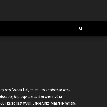
amamay στο Golden Hall, το πρώτο κατάστημα στην
 χώρα μας δημιουργώντας ένα φωτεινό κι
01 katso saatavuus. Läppärunko Minarelli/Yamaha