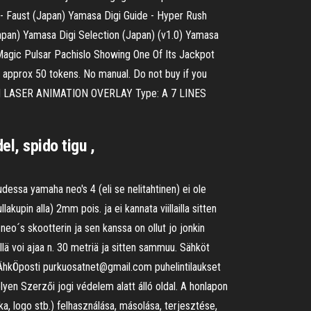
 - Faust (Japan) Yamasa Digi Guide - Hyper Rush
pan) Yamasa Digi Selection (Japan) (v1.0) Yamasa
Magic Pulsar Pachislo Showing One Of Its Jackpot
approx 50 tokens. No manual. Do not buy if you
ON LASER ANIMATION OVERLAY Type: A 7 LINES
el, spido tigu ,
udessa yamaha neo's 4 (eli se nelitahtinen) ei ole
akupin alla) 2mm pois. ja ei kannata viillailla sitten
 neo´s skootterin ja sen kanssa on ollut jo jonkin
illä voi ajaa n. 30 metriä ja sitten sammuu. Sähköt
ÄhkÖposti purkuosatnet@gmail.com puhelintilaukset
en Szerzői jogi védelem alatt álló oldal. A honlapon
ka, logo stb.) felhasználása, másolása, terjesztése,