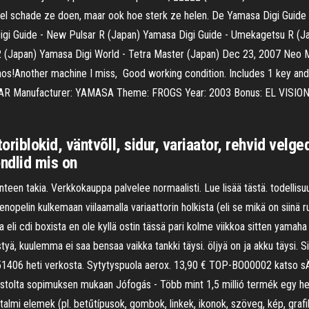
eel schade ze doen, maar ook hoe sterk ze helen. De Yamasa Digi Guide
gi Guide - New Pulsar R (Japan) Yamasa Digi Guide - Umekagetsu R (Ja
 2 (Japan) Yamasa Digi World - Tetra Master (Japan) Dec 23, 2007 Neo 
s!Another machine I miss, Good working condition. Includes 1 key and 
LSAR Manufacturer: YAMASA Theme: FROGS Year: 2003 Bonus: EL VISI
blokid, väntvõll, sidur, variaator, rehvid velged
ondlid mis on
nteen takia. Verkkokauppa palvelee normaalisti. Lue lisää tästä. todellisu
pelin kulkemaan viilaamalla variaattorin holkista (eli se mikä on siinä rull
ta eli cdi boxista en ole kyllä ostin tässä pari kolme viikkoa sitten yamaha
tyä, kuulemma ei saa bensaa vaikka tankki täysi. öljyä on ja akku täysi. S
1406 heti verkosta. Sytytyspuola aerox. 13,90 € TOP-BO00002 katso s
tolta sopimuksen mukaan Jófogás - Több mint 1,5 millió termék egy hely
talmi elemek (pl. betűtípusok, gombok, linkek, ikonok, szöveg, kép, grafi