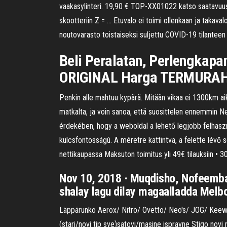
vaakasylinteri. 19,90 € TOP-XX01022 katso saatavuus.
skootteriin Z = … Etuvalo ei toimi ollenkaan ja takavalo
noutovarasto toistaiseksi suljettu COVID-19 tilanteen 
Beli Peralatan, Perlengkapa
ORIGINAL Harga TERMURA
Penkin alle mahtuu kypärä. Mitään vikaa ei 1300km a
matkalta, ja voin sanoa, että suosittelen ennemmin N
érdekében, hogy a weboldal a lehető legjobb felhaszn
kulcsfontosságú. A méretre kattintva, a felette lév
nettikaupassa Maksuton toimitus yli 49€ tilauksiin • 
Nov 10, 2018 · Muqdisho, Nofeembar
shalay lagu dilay magaalladda Melbo
Läppärunko Aerox/ Nitro/ Ovetto/ Neo's/ JOG/ Keewa
(stari/novi tip sve)satovi/masine ispravne Stigo novi