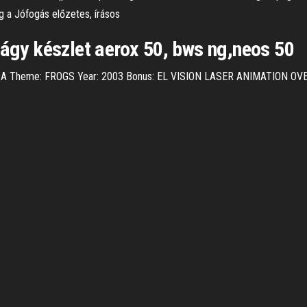
g a Jófogás előzetes, írásos
y készlet aerox 50, bws ng,neos 50
A Theme: FROGS Year: 2003 Bonus: EL VISION LASER ANIMATION OV