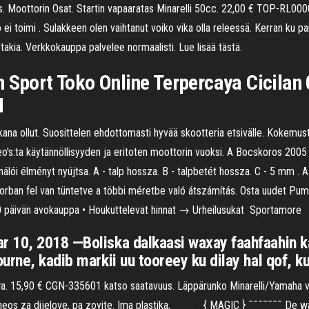
 Moottorin Osat. Startin vapaaratas Minarelli 50cc. 22,00 € TOP-RL00001
 ei toimi . Sulakkeen olen vaihtanut voiko vika olla releessä. Kerran ku pai
takia. Verkkokauppa palvelee normaalisti. Lue lisää tästä.
n Sport Toko Online Terpercaya Cicilan
H
ikana ollut. Suosittelen ehdottomasti hyvää skootteria etsivälle. Kokem
eo's:ta käytännöllisyyden ja eritoten moottorin vuoksi. A Bocskoros 2005
álói élményt nyújtsa. A - talp hossza. B - talpbetét hossza. C - 5 mm . 
ő sorban fel van tüntetve a többi méretbe való átszámítás. Osta uudet 
30 päivän avokauppa • Houkuttelevat hinnat → Urheilusukat ️ Sportamore
 10, 2018 —Boliska dalkaasi waxay faahfaahin k
urne, kadib markii uu tooreey ku dilay hal qof, k
. 15,90 € CGN-335601 katso saatavuus. Läppärunko Minarelli/Yamaha vaa
 neos za dijelove, pa zovite. Ima plastika, _____ { MAGIC } ¯¯¯¯¯¯¯ De 