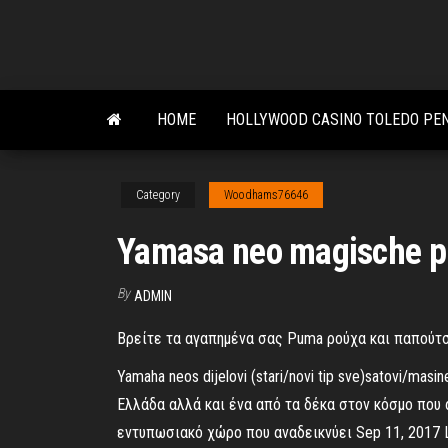
Skip
to
the
content
HOME
HOLLYWOOD CASINO TOLEDO PE
Category
Woodhams76646
Yamasa neo magische p
By
ADMIN
Βρείτε τα αγαπημένα σας Puma ρούχα και παπούτσι
Yamaha neos dijelovi (stari/novi tip sve)satovi/masi
Ελλάδα αλλά και ένα από τα δέκα στον κόσμο που 
εντυπωσιακό χώρο που αναδεικνύει Sep 11, 2017 Lä