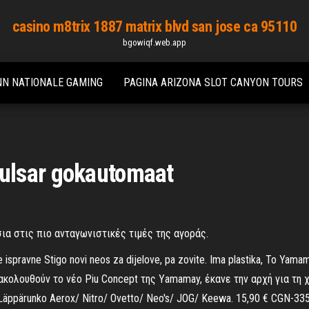
casino m8trix 1887 matrix blvd san jose ca 95110
bgowiqf.web.app
NN NATIONALE GAMING
PAGINA ARIZONA SLOT CANYON TOURS
ulsar gokautomaat
α στις πιο ανταγωνιστικές τιμές της αγοράς.
ne ispravne Stigo novi neos za dijelove, pa zovite. Ima plastika, Το Y
ακολουθούν το νέο Piu Concept της Υamamay, έκανε την αρχή για τη
ppärunko Aerox/ Nitro/ Ovetto/ Neo's/ JOG/ Keewa. 15,90 € CGN-3356