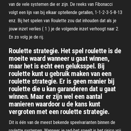
van de vele systemen die er zijn. De reeks van Fibonacci
volgt een lijn van bij elkaar optellende getallen, 1-1-2-3-5-8-13
enz. Bij het spelen van Roulette zou dat inhouden dat als je
jouw inzet verlies ( 1 ) je de volgende inzet verhoogt naar 2.
En zo volg je de rij.
Roulette strategie. Het spel roulette is de
moeite waard wanneer u gaat winnen,
maar het is echt een geluksspel. Bij
roulette kunt u gebruik maken van een
roulette strategie. Er is geen manier bij
roulette die u kan garanderen dat u gaat
winnen. Maar er zijn wel een aantal
manieren waardoor u de kans kunt
vergroten met een roulette strategie.
Dit is één van de meest bekende speelvarianten binnen de
roulette systemen. Wanneer je red-bet speelt is het risico vrij