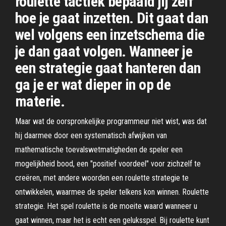
roulette tactiek bepaald jij zelf
hoe je gaat inzetten. Dit gaat dan
wel volgens een inzetschema die
je dan gaat volgen. Wanneer je
een strategie gaat hanteren dan
ga je er wat dieper in op de
materie.
Maar wat de oorspronkelijke programmeur niet wist, was dat
hij daarmee door een systematisch afwijken van
mathematische toevalswetmatigheden de speler een
mogelijkheid bood, een "positief voordeel" voor zichzelf te
creëren, met andere woorden een roulette strategie te
ontwikkelen, waarmee de speler telkens kon winnen. Roulette
strategie. Het spel roulette is de moeite waard wanneer u
gaat winnen, maar het is echt een geluksspel. Bij roulette kunt