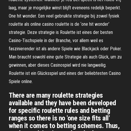
laag, maar je mogelijke winst blijft eveneens redelijk beperkt.
One hit wonder. Een veel gebruikte strategie bij zowel fysiek
roulette als online casino roulette is de ‘one hit wonder’
strategie. Deze strategie is Roulette ist eines der besten
Casino-Tischspiele in der Branche, vor allem weil es
faszinierender ist als andere Spiele wie Blackjack oder Poker.
Man braucht sowohl eine gute Strategie als auch Glück, um zu
gewinnen, aber dieses Casinospiel wird nie langweilig.
Roulette ist ein Glücksspiel und eines der beliebtesten Casino
Spiele online.
There are many roulette strategies
available and they have been developed
for specific roulette rules and betting
ranges so there is no 'one size fits all'
when it comes to betting schemes. Thus,