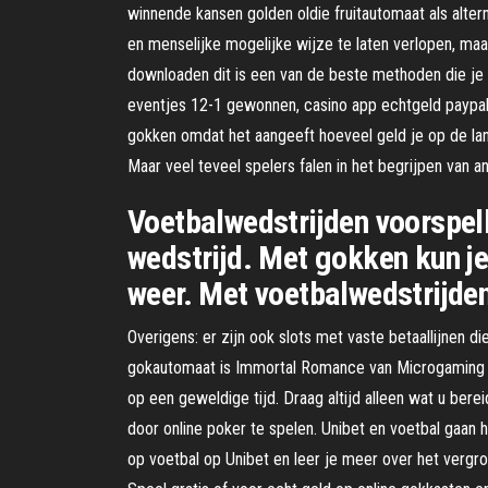
winnende kansen golden oldie fruitautomaat als alter
en menselijke mogelijke wijze te laten verlopen, ma
downloaden dit is een van de beste methoden die je a
eventjes 12-1 gewonnen, casino app echtgeld paypal 
gokken omdat het aangeeft hoeveel geld je op de lang
Maar veel teveel spelers falen in het begrijpen van 
Voetbalwedstrijden voorspell
wedstrijd. Met gokken kun je 
weer. Met voetbalwedstrijden
Overigens: er zijn ook slots met vaste betaallijnen d
gokautomaat is Immortal Romance van Microgaming m
op een geweldige tijd. Draag altijd alleen wat u ber
door online poker te spelen. Unibet en voetbal gaan h
op voetbal op Unibet en leer je meer over het vergr