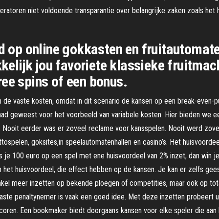
toren niet voldoende transparantie over belangrijke zaken zoals het hu
ld op online gokkasten en fruitautomat
lijk jou favoriete klassieke fruitmach
ee spins of een bonus.
de vaste kosten, omdat in dit scenario de kansen op een break-even-pun
draad geweest voor het voorbeeld van variabele kosten. Hier bieden we 
. Nooit eerder was er zoveel reclame voor kansspelen. Nooit werd zovee
tospelen, goksites,in speelautomatenhallen en casino’s. Het huisvoorde
ls je 100 euro op een spel met ene huisvoordeel van 2% inzet, dan win j
n het huisvoordeel, die effect hebben op de kansen. Je kan er zelfs gee
nkel meer inzetten op bekende ploegen of competities, maar ook op t
aste penaltynemer is vaak een goed idee. Met deze inzetten probeert u
 scoren. Een bookmaker biedt doorgaans kansen voor elke speler die aan