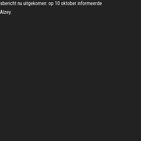
persbericht nu uitgekomen: op 10 oktober informeerde
Alzey.