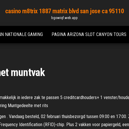
casino m8trix 1887 matrix blvd san jose ca 95110
bgowiqf.web.app
NN NATIONALE GAMING
PAGINA ARIZONA SLOT CANYON TOURS
et muntvak
elijk in iedere zak te passen 5 creditcardhouders+ 1 venster/houder 
ring Muntgedeelte met rits
en . Vandaag besteld, 02 februari thuisbezorgd tussen 09:00 en 17:00
equency Identification (RFID)-chip. Plus 2 vakken voor papiergeld, een 