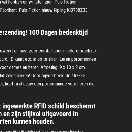
wil hebben en wil laten zien. Pulp Fiction
abrikant: Pulp Fiction nieuw Kipling KI3738Z33,
 verzending! 100 Dagen bedenktijd
gewerkt en past zeer comfortabel in iedere broekzak.
card, ID kaart etc. in op te slaan. Leren portemonnee
voor dames en heren. Afmeting: 9 x 10 x 2 cm
at zeker lukken! Door bijvoorbeeld de strakke
er, heeft u al gauw een portemonnee voor heren die
t ingewerkte RFID schild beschermt
n zijn stijlvol uitgevoerd in
arten kunnen houden.