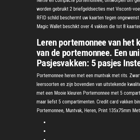
Nette en compacte portemonnee, ontworpen om gemakk
worden gebruikt 2 briefgeldsecties met Visconti-voe
RFID schild beschermt uw kaarten tegen ongewenst sca
Magic Wallet beschikt over 4 vakken die tot 8 kaart
Leren portemonnee van het 
van de portemonnee. Een uni
Pasjesvakken: 5 pasjes Inst
Portemonnee heren met een muntvak met rits. Zwart
leersoorten en zijn bovendien van uitstekende kwali
met een Mooie kleuren Portemonnee met 5 compartim
maar liefst 5 compartimenten. Credit card vakken bi
Portemonnee, Muntvak, Heren, Print 135x75mm Met 