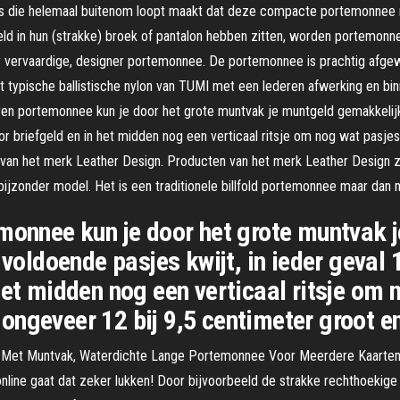
 rits die helemaal buitenom loopt maakt dat deze compacte portemonnee 
ld in hun (strakke) broek of pantalon hebben zitten, worden portemonn
der vervaardige, designer portemonnee. De portemonnee is prachtig afge
t typische ballistische nylon van TUMI met een lederen afwerking en bin
eren portemonnee kun je door het grote muntvak je muntgeld gemakkelijk
voor briefgeld en in het midden nog een verticaal ritsje om nog wat pa
van het merk Leather Design. Producten van het merk Leather Design z
bijzonder model. Het is een traditionele billfold portemonnee maar da
emonnee kun je door het grote muntvak
 voldoende pasjes kwijt, in ieder geval 
het midden nog een verticaal ritsje om 
ongeveer 12 bij 9,5 centimeter groot e
et Muntvak, Waterdichte Lange Portemonnee Voor Meerdere Kaarten, 
ine gaat dat zeker lukken! Door bijvoorbeeld de strakke rechthoekige 