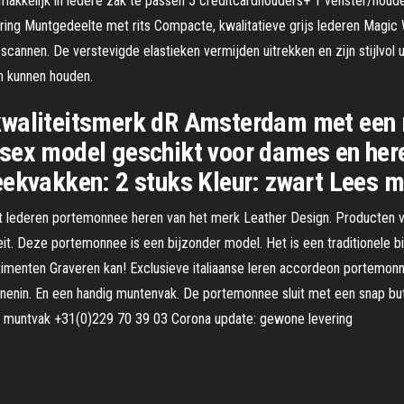
elijk in iedere zak te passen 5 creditcardhouders+ 1 venster/houder 
ring Muntgedeelte met rits Compacte, kwalitatieve grijs lederen Magic
nnen. De verstevigde elastieken vermijden uitrekken en zijn stijlvol ui
en kunnen houden.
kwaliteitsmerk dR Amsterdam met een 
sex model geschikt voor dames en here
eekvakken: 2 stuks Kleur: zwart Lees 
 lederen portemonnee heren van het merk Leather Design. Producten v
teit. Deze portemonnee is een bijzonder model. Het is een traditionele
enten Graveren kan! Exclusieve italiaanse leren accordeon portemon
nnenin. En een handig muntenvak. De portemonnee sluit met een snap bu
muntvak +31(0)229 70 39 03 Corona update: gewone levering