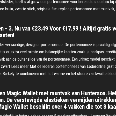
sleder, heeft u al gauw een portemonnee voor heren die u continu bij u 
ruin, zwarte stick, originele film replica portemonnee met muntvak, F
n - 3. Nu van €23.49 Voor €17.99 ! Altijd gratis
anten!
leder vervaardige, designer portemonnee. De portemonnee is prachtig af
is er extra veel ruimte om belangrijke kaarten zoals je bankpas, credit
ak aan de buitenzijde van de portemonnee. Een unisex model geschikt 
r: zwart Lees meer Met de lederen portemonnees van Lederonline gaat d
s Burkely te combineren met het warme en het stoere van kwaliteitsled
ren Magic Wallet met muntvak van Hunterson. He
 De verstevigde elastieken vermijden uitrekken e
 Magic Wallet beschikt over 4 vakken die tot 8 ka