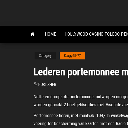
Skip
to
the
content
HOME
HOLLYWOOD CASINO TOLEDO PE
Category
Keagy65477
Lederen portemonnee m
By
PUBLISHER
Nette en compacte portemonnee, ontworpen om gemakk
worden gebruikt 2 briefgeldsecties met Visconti-voe
Portemonnee heren, met muntvak. 104,- In winkelwag
voering ter bescherming van kaarten met een Radio Fr