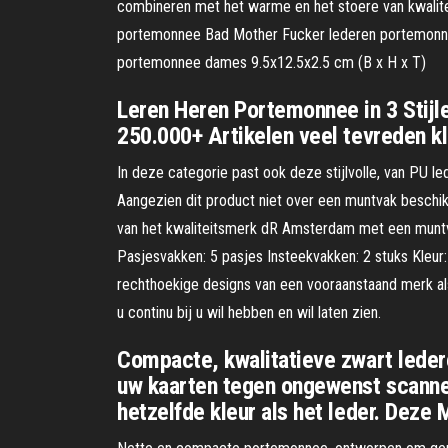
combineren met het warme en het stoere van kwaliteit
portemonnee Bad Mother Fucker lederen portemonnee b
portemonnee dames 9.5x12.5x2.5 cm (B x H x T)
Leren Heren Portemonnee in 3 Stijle
250.000+ Artikelen veel tevreden kl
In deze categorie past ook deze stijlvolle, van PU 
Aangezien dit product niet over een muntvak beschikt 
van het kwaliteitsmerk dR Amsterdam met een muntv
Pasjesvakken: 5 pasjes Insteekvakken: 2 stuks Kleu
rechthoekige designs van een vooraanstaand merk al
u continu bij u wil hebben en wil laten zien.
Compacte, kwalitatieve zwart lede
uw kaarten tegen ongewenst scannen.
hetzelfde kleur als het leder. Deze