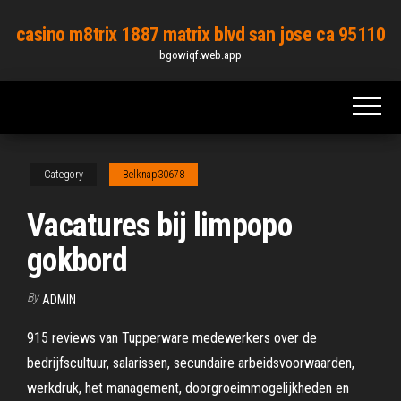
Skip
casino m8trix 1887 matrix blvd san jose ca 95110
to
bgowiqf.web.app
the
content
Category
Belknap30678
Vacatures bij limpopo
gokbord
By
ADMIN
915 reviews van Tupperware medewerkers over de
bedrijfscultuur, salarissen, secundaire arbeidsvoorwaarden,
werkdruk, het management, doorgroeimmogelijkheden en