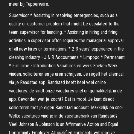
meer bij Tupperware.
Supervisor * Assisting in resolving emergencies, such as a
quality or customer problem that might be escalated to the
team supervisor for handling. * Assisting in hiring and firing
activities, a supervisor often requires the managerial approval
of all new hires or terminations. * 2-3 years' experience in the
cleaning industry - J & R Accountants * Limpopo * Permanent
* Full Time - Introduction Vacatures en werk zoeken Werk
vinden, solliciteren en je uren schrijven. Je regelt het allemaal
via je Randstad app. Randstad heeft heel veel online
vacatures. Je vindt onze vacatures snel en gemakkelijk in de
app. Gevonden wat je zocht? Dat is mooi. Je kunt direct
solliciteren met je eigen Randstad account. Makkelijk en snel.
Welke vacatures vind je in de vacaturebank van Randstad?
Veel Johnson & Johnson is an Affirmative Action and Equal
Opportunity Employer. All qualified applicants will receive