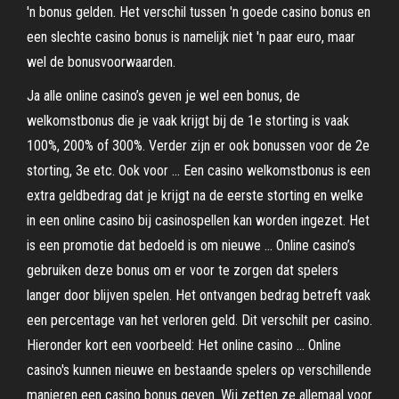
'n bonus gelden. Het verschil tussen 'n goede casino bonus en
een slechte casino bonus is namelijk niet 'n paar euro, maar
wel de bonusvoorwaarden.
Ja alle online casino’s geven je wel een bonus, de
welkomstbonus die je vaak krijgt bij de 1e storting is vaak
100%, 200% of 300%. Verder zijn er ook bonussen voor de 2e
storting, 3e etc. Ook voor … Een casino welkomstbonus is een
extra geldbedrag dat je krijgt na de eerste storting en welke
in een online casino bij casinospellen kan worden ingezet. Het
is een promotie dat bedoeld is om nieuwe … Online casino’s
gebruiken deze bonus om er voor te zorgen dat spelers
langer door blijven spelen. Het ontvangen bedrag betreft vaak
een percentage van het verloren geld. Dit verschilt per casino.
Hieronder kort een voorbeeld: Het online casino … Online
casino's kunnen nieuwe en bestaande spelers op verschillende
manieren een casino bonus geven. Wij zetten ze allemaal voor