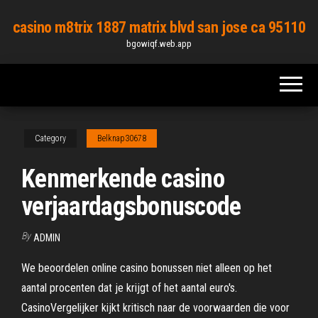
Skip
casino m8trix 1887 matrix blvd san jose ca 95110
to
bgowiqf.web.app
the
content
Category
Belknap30678
Kenmerkende casino
verjaardagsbonuscode
By
ADMIN
We beoordelen online casino bonussen niet alleen op het
aantal procenten dat je krijgt of het aantal euro's.
CasinoVergelijker kijkt kritisch naar de voorwaarden die voor