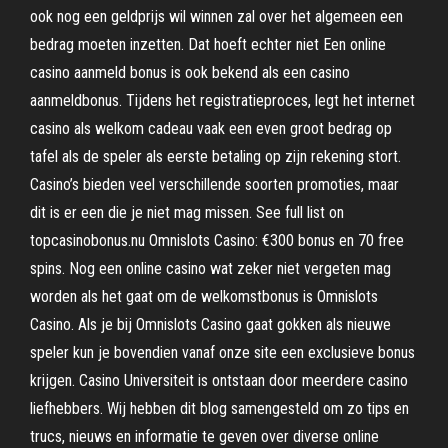
ook nog een geldprijs wil winnen zal over het algemeen een
bedrag moeten inzetten. Dat hoeft echter niet Een online
casino aanmeld bonus is ook bekend als een casino
aanmeldbonus. Tijdens het registratieproces, legt het internet
casino als welkom cadeau vaak een even groot bedrag op
tafel als de speler als eerste betaling op zijn rekening stort.
Casino’s bieden veel verschillende soorten promoties, maar
dit is er een die je niet mag missen. See full list on
topcasinobonus.nu Omnislots Casino: €300 bonus en 70 free
spins. Nog een online casino wat zeker niet vergeten mag
worden als het gaat om de welkomstbonus is Omnislots
Casino. Als je bij Omnislots Casino gaat gokken als nieuwe
speler kun je bovendien vanaf onze site een exclusieve bonus
krijgen. Casino Universiteit is ontstaan door meerdere casino
liefhebbers. Wij hebben dit blog samengesteld om zo tips en
trucs, nieuws en informatie te geven over diverse online