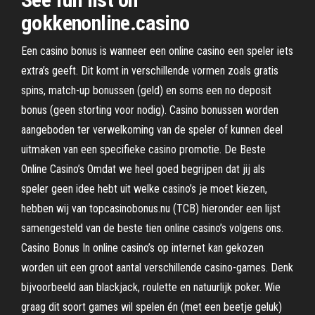
gokkenonline.casino
Een casino bonus is wanneer een online casino een speler iets
extra’s geeft. Dit komt in verschillende vormen zoals gratis
spins, match-up bonussen (geld) en soms een no deposit
bonus (geen storting voor nodig). Casino bonussen worden
aangeboden ter verwelkoming van de speler of kunnen deel
uitmaken van een specifieke casino promotie. De Beste
Online Casino’s Omdat we heel goed begrijpen dat jij als
speler geen idee hebt uit welke casino’s je moet kiezen,
hebben wij van topcasinobonus.nu (TCB) hieronder een lijst
samengesteld van de beste tien online casino’s volgens ons.
Casino Bonus In online casino’s op internet kan gekozen
worden uit een groot aantal verschillende casino-games. Denk
bijvoorbeeld aan blackjack, roulette en natuurlijk poker. Wie
graag dit soort games wil spelen én (met een beetje geluk)