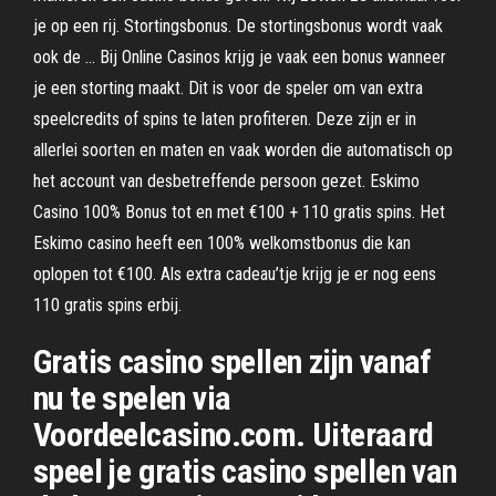
je op een rij. Stortingsbonus. De stortingsbonus wordt vaak
ook de … Bij Online Casinos krijg je vaak een bonus wanneer
je een storting maakt. Dit is voor de speler om van extra
speelcredits of spins te laten profiteren. Deze zijn er in
allerlei soorten en maten en vaak worden die automatisch op
het account van desbetreffende persoon gezet. Eskimo
Casino 100% Bonus tot en met €100 + 110 gratis spins. Het
Eskimo casino heeft een 100% welkomstbonus die kan
oplopen tot €100. Als extra cadeau’tje krijg je er nog eens
110 gratis spins erbij.
Gratis casino spellen zijn vanaf
nu te spelen via
Voordeelcasino.com. Uiteraard
speel je gratis casino spellen van